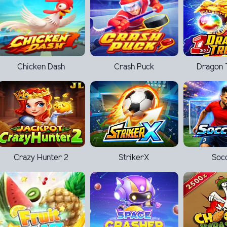
Chicken Dash
Crash Puck
Dragon 
Crazy Hunter 2
StrikerX
Soc