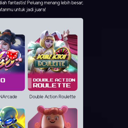
h fantastis! Peluang menang lebih besar,
anmu untuk jadi juara!
DNArcade
Double Action Roulette