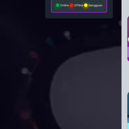
Online
Offline
Gangguan