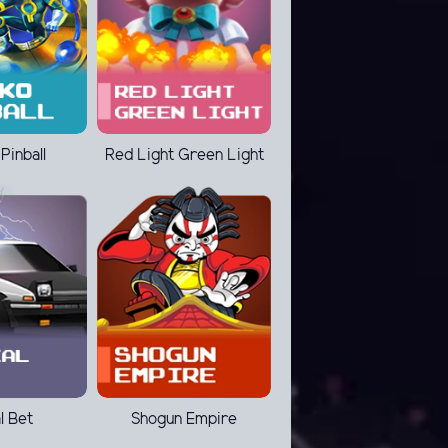
 Pinball
Red Light Green Light
al Bet
Shogun Empire