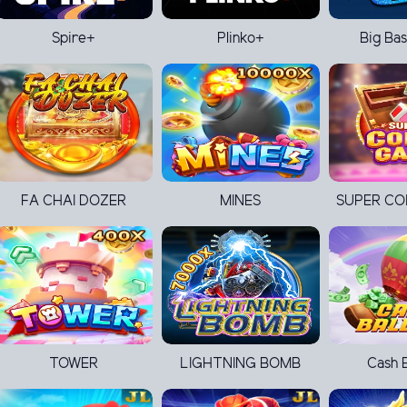
Spire+
Plinko+
Big Ba
FA CHAI DOZER
MINES
SUPER C
TOWER
LIGHTNING BOMB
Cash 