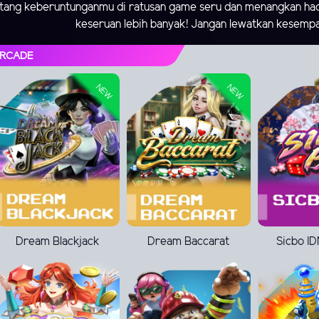
tang keberuntunganmu di ratusan game seru dan menangkan hadia
keseruan lebih banyak! Jangan lewatkan kesempat
RCADE
NEW
NEW
Dream Blackjack
Dream Baccarat
Sicbo I