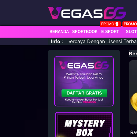
PROMO
PROM
BERANDA
SPORTBOOK
E-SPORT
SLOT
rcaya Dengan Lisensi Terbaik Di Asia | E-Sport | Slots | 
Info :
Be
Ras