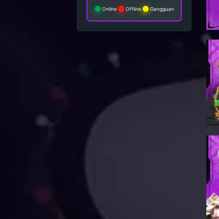
Online
Offline
Gangguan