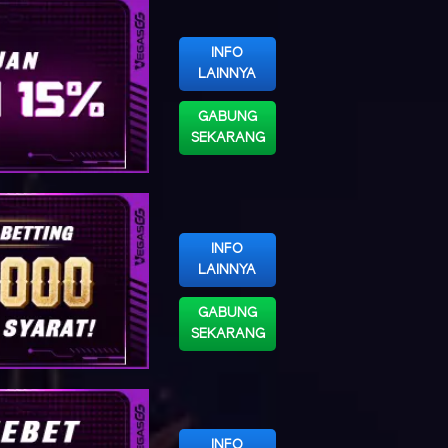
INFO
LAINNYA
GABUNG
SEKARANG
INFO
LAINNYA
GABUNG
SEKARANG
INFO