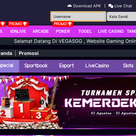
Download APK
Live Chat
O
PROMO
PROMO
S
IDNLIVE
ARCADE
POKER
TOGEL
LIVE CASINO
TAN
GG , Website Gaming Online Terpercaya Dengan Lisensi Terb
randa
Promosi
Special
Sportbook
Esport
LiveCasino
Slots