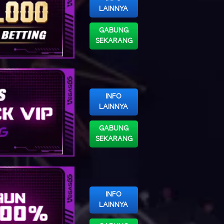
LAINNYA
GABUNG
SEKARANG
INFO
LAINNYA
GABUNG
SEKARANG
INFO
LAINNYA